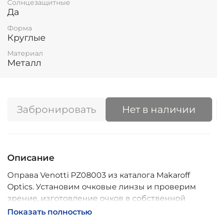
Солнцезащитные
Да
Форма
Круглые
Материал
Металл
Забронировать
Нет в наличии
Описание
Оправа Venotti PZ08003 из каталога Makaroff
Optics. Установим очковые линзы и проверим
зрение, изготовление очков в собственной
мастерской, обычно 2–5 дней, индивидуальные
Показать полностью