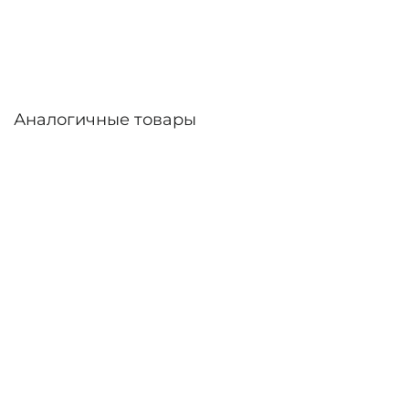
линзы – до 30 дней. Возможна доставка по
России.
Аналогичные товары