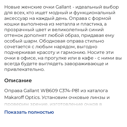
Новые женские очки Gallant - идеальный выбор
для всех, кто ищет модный и функциональный
аксессуар на каждый день. Оправа с формой
кошки выполнена из металла и пластика, а
прозрачный цвет и великолепный синий
оттенок дополнят любой образ, придавая ему
особый шарм. Ободковая оправа стильно
сочетается с любым нарядом, выгодно
подчеркивая красоту и гармонию. Носите эти
очки в офисе, на прогулке или в кафе - с ними вы
всегда будете выглядеть завораживающе и
привлекательно.
Описание
Оправа Gallant WB609 C374-P81 из каталога
Makaroff Optics. Установим очковые линзы и
проверим зрение, изготовление очков в
собственной мастерской, обычно 2–5 дней,
Показать полностью
индивидуальные линзы – до 30 дней. Возможна
доставка по России.