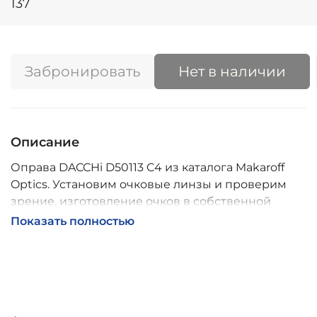
137
Забронировать
Нет в наличии
Описание
Оправа DACCHi D50113 C4 из каталога Makaroff
Optics. Установим очковые линзы и проверим
зрение, изготовление очков в собственной
мастерской, обычно 2–5 дней, индивидуальные
Показать полностью
линзы – до 30 дней. Возможна доставка по
России.