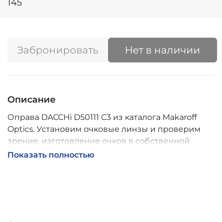
145
Забронировать
Нет в наличии
Описание
Оправа DACCHi D50111 C3 из каталога Makaroff
Optics. Установим очковые линзы и проверим
зрение, изготовление очков в собственной
мастерской, обычно 2–5 дней, индивидуальные
Показать полностью
линзы – до 30 дней. Возможна доставка по
России.